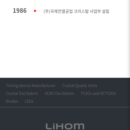
1986
(주)국제전열공업 크리스탈 사업부 설립
Timing device Manufacturer
Crystal Quartz Units
Crystal Oscillators
VCXO Oscillators
TCXOs and VCTCXOs
Diodes
LEDs