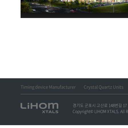
Timing device Manufacturer
Crystal Quartz Units
경기도 군포시 고산로 148번길 17
Copyright© LIHOM XTALS. All R