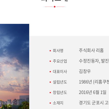
주식회사 리홈
회사명
수정진동자, 발진
주요산업
김창우
대표이사
1986년 (리홈
설립년도
2016년 6월 1일
창립년도
경기도 군포시 고산
소재지