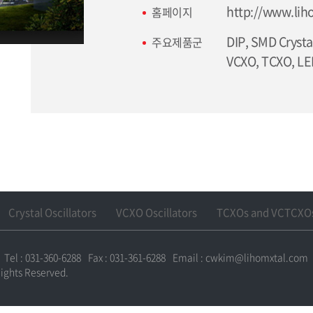
http://www.lih
홈페이지
DIP, SMD Crystal
주요제품군
VCXO, TCXO, LE
Crystal Oscillators
VCXO Oscillators
TCXOs and VCTCXO
Tel : 031-360-6288
Fax : 031-361-6288
Email : cwkim@lihomxtal.com
ights Reserved.