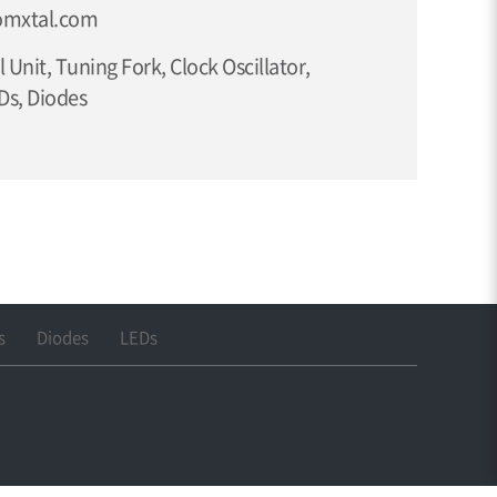
omxtal.com
 Unit, Tuning Fork, Clock Oscillator,
Ds, Diodes
s
Diodes
LEDs