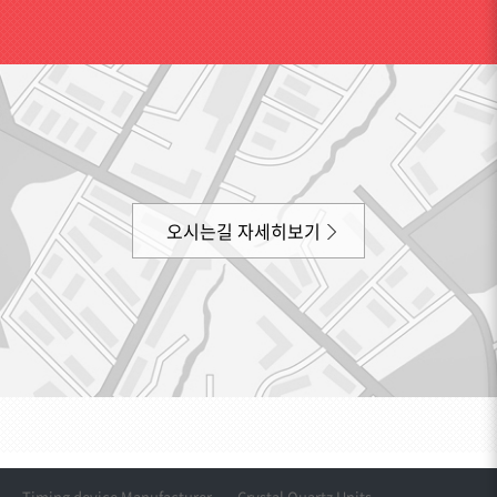
오시는길 자세히보기
Timing device Manufacturer
Crystal Quartz Units